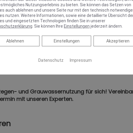
nden Service- und Garantieleistungen
estmögliches Nutzungserlebnis zu bieten. Sie können das Setzen von
es auch ablehnen und unsere Seite nur mit den technisch notwendig
 Wartung und Service für Ihre Anlage
es nutzen. Weitere Informationen, sowie eine detaillierte Übersicht de
es und eingesetzten Technologien finden Sie in unserer
nschutzerklärung
. Sie können Ihre
Einstellungen
jederzeit ändern.
tallation
Ablehnen
Ablehnen
Einstellungen
Akzeptieren
igten Gewerke
iduell auf Ihr Gebäude an
Datenschutz
Impressum
rgfältige und termingerechte Ausführung aller Arbeiten verlasse
 Regen- und Grauwassernutzung für sich! Vereinbar
ermin mit unseren Experten.
ren