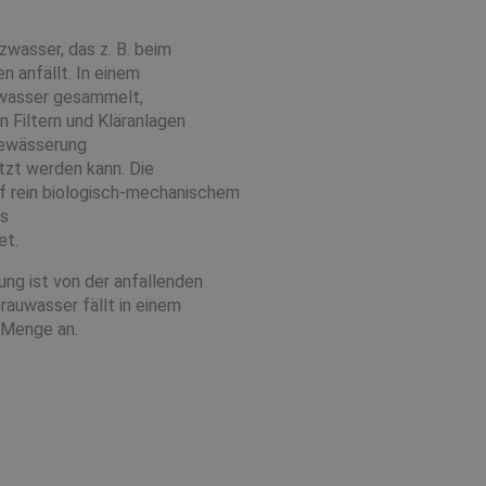
wasser, das z. B. beim
 anfällt. In einem
wasser gesammelt,
n Filtern und Kläranlagen
bewässerung
tzt werden kann. Die
f rein biologisch-mechanischem
Es
et.
ung ist von der anfallenden
auwasser fällt in einem
r Menge an.