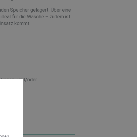
den Speicher gelagert. Über eine
 ideal für die Wäsche – zudem ist
Einsatz kommt.
r Regen- und/oder
Ihnen