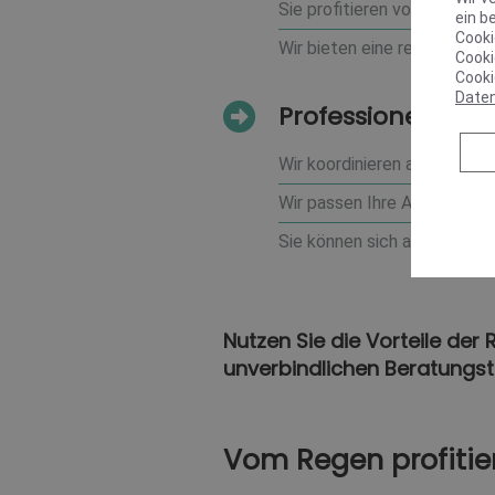
Sie profitieren von umfasse
ein b
Cooki
Wir bieten eine regelmäßige
Cooki
Cooki
Date
Professionelle Ins
Wir koordinieren alle beteil
Wir passen Ihre Anlage indiv
Sie können sich auf eine so
Nutzen Sie die Vorteile der
unverbindlichen Beratungst
Vom Regen profitie