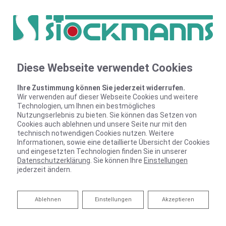
Service für Hausverwaltung
Diese Webseite verwendet Cookies
Ihre Zustimmung können Sie jederzeit widerrufen.
Wann muss eine Überprüfung des Trinkwassers
Wir verwenden auf dieser Webseite Cookies und weitere
stattfinden, was für Prüfpflichten gibt es und in welchen
Technologien, um Ihnen ein bestmögliches
Intervallen muss eine Beprobung des Trinkwassers
Nutzungserlebnis zu bieten. Sie können das Setzen von
Cookies auch ablehnen und unsere Seite nur mit den
durchgeführt werden? Wir kennen uns aus, führen durch
technisch notwendigen Cookies nutzen. Weitere
und agieren, damit Legionellen keine Chance haben.
Informationen, sowie eine detaillierte Übersicht der Cookies
und eingesetzten Technologien finden Sie in unserer
Datenschutzerklärung
. Sie können Ihre
Einstellungen
jederzeit ändern.
Versteckte Gefahr im Wasser: Legionellen
Ablehnen
Ablehnen
Einstellungen
Akzeptieren