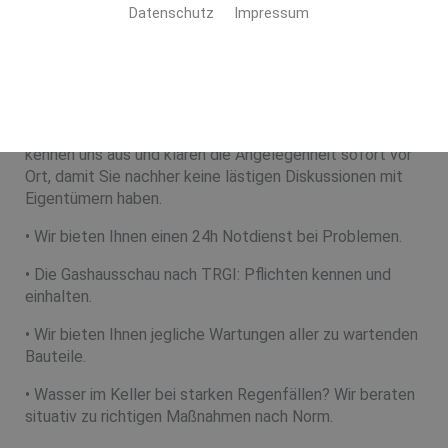
• Bei uns können Sie Gefährdungsbeurteilungen erstellen
Datenschutz
Impressum
und umsetzen lassen, damit diese eingehalten werden
können.
• Wir koordinieren Ihnen andere Gewerke.
• Ob Sondereigentum oder Allgemeineigentum, wir
kennen uns aus und klären die Angelegenheit sofort vor
Ort, damit Sie nachher keine lästigen Diskussionen mit
Eigentümern haben.
• Wir bieten Ihnen einen 24h Notdienst bei Problemen.
• Die Gashausschau nach TRGI: Pflichten kennen und
einhalten.
• Wir bieten Ihnen jegliche Wartungen aller zu wartenden
Bauteile.
• Wasser im Keller bei starken Regenfällen? Wir beraten
situativ zu richtigen Maßnahmen nach Norm.